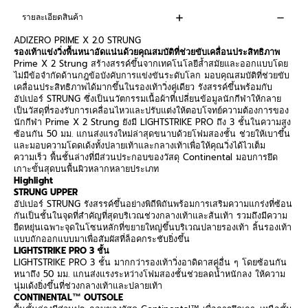
รายละเอียดสินค้า
ADIZERO PRIME X 2.0 STRUNG
รองเท้าแข่งวิ่งพื้นหนาอัดแน่นด้วยคุณสมบัติที่ช่วยขับเคลื่อนประสิทธิภาพ
Prime X 2 Strung
สร้างสรรค์ขึ้นจากเทคโนโลยีล้ำสมัยและออกแบบโดย
ไม่มีข้อจำกัดด้านกฎข้อบังคับการแข่งขันระดับโลก มอบคุณสมบัติที่ช่วยขับ
เคลื่อนประสิทธิภาพได้มากขึ้นในรองเท้าวิ่งคู่เดียว รังสรรค์ขึ้นพร้อมกับ
อัปเปอร์
STRUNG
ซึ่งเป็นนวัตกรรมเนื้อผ้าที่เปลี่ยนข้อมูลนักกีฬาให้กลาย
เป็นวัสดุที่รองรับการเคลื่อนไหวและปรับแต่งให้ตอบโจทย์ความต้องการของ
นักกีฬา
Prime X 2 Strung
ยังมี
LIGHTSTRIKE PRO
ถึง
3
ชั้นในความสูง
ซ้อนกัน
50
มม. แกนส่งแรงใหม่ล่าสุดขนาบด้วยโฟมสองชั้น ช่วยให้เบาขึ้น
และมอบความโดดเด้งทั้งปลายเท้าและกลางเท้าเพื่อให้คุณวิ่งได้ไวเต็ม
ความเร็ว พื้นชั้นล่างที่มีส่วนประกอบของวัสดุ
Continental
มอบการยึด
เกาะขั้นสุดบนพื้นผิวหลากหลายประเภท
Highlight
STRUNG UPPER
อัปเปอร์
STRUNG
รังสรรค์ขึ้นอย่างพิถีพิถันพร้อมการเสริมความแกร่งที่ซ้อน
กันเป็นชั้นในจุดที่สำคัญที่สุดบริเวณช่วงกลางเท้าและส้นเท้า รวมถึงมีความ
ยืดหยุ่นเฉพาะจุดในโซนหลักที่ขยายใหญ่ขึ้นบริเวณปลายรองเท้า ลิ้นรองเท้า
แบบถักออกแบบมาเพื่อสัมผัสที่ล็อคกระชับยิ่งขึ้น
LIGHTSTRIKE PRO 3
ชั้น
LIGHTSTRIKE PRO 3
ชั้น มากกว่ารองเท้าวิ่งอาดิดาสคู่อื่น ๆ โดยซ้อนกัน
หนาถึง
50
มม. แกนส่งแรงระหว่างโฟมสองชั้นช่วยลดน้ำหนักลง ให้ความ
นุ่มเด้งยิ่งขึ้นที่ช่วงกลางเท้าและปลายเท้า
CONTINENTAL™ OUTSOLE