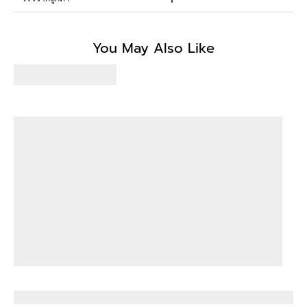
Be the first to write a review
You May Also Like
Write a review
No items found