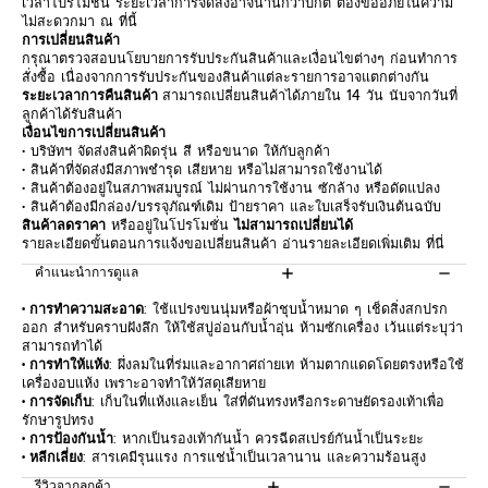
เวลาโปรโมชั่น ระยะเวลาการจัดส่งอาจนานกว่าปกติ ต้องขออภัยในความ
ไม่สะดวกมา ณ ที่นี้
การเปลี่ยนสินค้า
กรุณาตรวจสอบนโยบายการรับประกันสินค้าและเงื่อนไขต่างๆ ก่อนทำการ
สั่งซื้อ เนื่องจากการรับประกันของสินค้าแต่ละรายการอาจแตกต่างกัน
ระยะเวลาการคืนสินค้า
สามารถเปลี่ยนสินค้าได้ภายใน 14 วัน นับจากวันที่
ลูกค้าได้รับสินค้า
เงื่อนไขการเปลี่ยนสินค้า
• บริษัทฯ จัดส่งสินค้าผิดรุ่น สี หรือขนาด ให้กับลูกค้า
• สินค้าที่จัดส่งมีสภาพชำรุด เสียหาย หรือไม่สามารถใช้งานได้
• สินค้าต้องอยู่ในสภาพสมบูรณ์ ไม่ผ่านการใช้งาน ซักล้าง หรือดัดแปลง
• สินค้าต้องมีกล่อง/บรรจุภัณฑ์เดิม ป้ายราคา และใบเสร็จรับเงินต้นฉบับ
สินค้าลดราคา
หรืออยู่ในโปรโมชั่น
ไม่สามารถเปลี่ยนได้
รายละเอียดขั้นตอนการแจ้งขอเปลี่ยนสินค้า อ่านรายละเอียดเพิ่มเติม
ที่นี่
คำแนะนำการดูแล
• การทำความสะอาด
: ใช้แปรงขนนุ่มหรือผ้าชุบน้ำหมาด ๆ เช็ดสิ่งสกปรก
ออก สำหรับคราบฝังลึก ให้ใช้สบู่อ่อนกับน้ำอุ่น ห้ามซักเครื่อง เว้นแต่ระบุว่า
สามารถทำได้
• การทำให้แห้ง
: ผึ่งลมในที่ร่มและอากาศถ่ายเท ห้ามตากแดดโดยตรงหรือใช้
เครื่องอบแห้ง เพราะอาจทำให้วัสดุเสียหาย
• การจัดเก็บ
: เก็บในที่แห้งและเย็น ใส่ที่ดันทรงหรือกระดาษยัดรองเท้าเพื่อ
รักษารูปทรง
• การป้องกันน้ำ
: หากเป็นรองเท้ากันน้ำ ควรฉีดสเปรย์กันน้ำเป็นระยะ
• หลีกเลี่ยง
: สารเคมีรุนแรง การแช่น้ำเป็นเวลานาน และความร้อนสูง
รีวิวจากลูกค้า