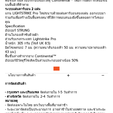
พื้นชั้นล่างมีส่วนประกอบของวัสดุ
Continental™
เพื่อการยึดเกาะเหนือชั้น
บนพื้นผิวที่ท้าทาย
ระบบแผ่นคาร์บอน
2
แผ่น
แกน
LIGHTSTRIKE Pro
ใหม่ขนาบด้วยแผ่นคาร์บอนสองแผ่น ออกแบบมา
ร่วมกันเพื่อสร้างเป็นพื้นทรงหนาที่ให้การตอบสนองยิ่งขึ้นตลอดการวิ่งของ
คุณ
Specification
อัปเปอร์
STRUNG
ด้านในรองเท้าซับด้วยผ้า
ส่วนรับแรงกระแทก
Lightstrike Pro
น้ำหนัก:
305
กรัม (ไซส์
UK 8.5)
มิดโซลดรอป:
7
มม. (ความหนาส้นรองเท้า
50
มม. ความหนาปลายรองเท้า
43
มม.)
พื้นชั้นล่างทำจากยาง
Continental™
อัปเปอร์มีวัสดุรีไซเคิลเป็นส่วนประกอบอย่างน้อย
50%
นโยบายการคืนสินค้า
การจัดส่งสินค้า
• กรุงเทพฯ และปริมณฑล
จัดส่งภายใน 1-5 วันทำการ
• ต่างจังหวัด
จัดส่งภายใน 2-4 วันทำการ
หมายเหตุ
• จัดส่งเฉพาะในไทย ยกเว้นบางพื้นที่อาจล่าช้า
• ระยะเวลาจัดส่งเป็นประมาณการ อาจล่าช้าในช่วงเทศกาล และช่วงระยะ