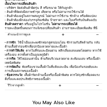
เงื่อนไขการเปลี่ยนสินค้า
• บริษัทฯ จัดส่งสินค้าผิดรุ่น สี หรือขนาด ให้กับลูกค้า
• สินค้าที่จัดส่งมีสภาพชำรุด เสียหาย หรือไม่สามารถใช้งานได้
• สินค้าต้องอยู่ในสภาพสมบูรณ์ ไม่ผ่านการใช้งาน ซักล้าง หรือดัดแปลง
• สินค้าต้องมีกล่อง/บรรจุภัณฑ์เดิม ป้ายราคา และใบเสร็จรับเงินต้นฉบับ
สินค้าลดราคา
หรืออยู่ในโปรโมชั่น
ไม่สามารถเปลี่ยนได้
รายละเอียดขั้นตอนการแจ้งขอเปลี่ยนสินค้า อ่านรายละเอียดเพิ่มเติม
ที่นี่
คำแนะนำการดูแล
• การซัก
: ใช้น้ำเย็นและผงซักฟอกสูตรอ่อนโยน ซักรวมกับสีคล้ายกัน กลับ
ด้านเสื้อผ้าก่อนซักเพื่อปกป้องลวดลายและเนื้อผ้า
• การทำให้แห้ง
: ตากในที่ร่มและมีลมผ่าน หลีกเลี่ยงแสงแดดโดยตรง หากใช้
เครื่องอบ ควรตั้งค่าเป็นอุณหภูมิต่ำ
• การรีด
: ใช้ไฟอ่อนเท่านั้น ห้ามรีดบริเวณลวดลาย สะท้อนแสง หรือเนื้อผ้า
เทคนิคพิเศษ
• การจัดเก็บ
: พับหรือแขวนเสื้อผ้าในที่แห้งและเย็น เพื่อป้องกันรอยยับและ
การเสื่อมสภาพของเนื้อผ้า
• ข้อควรระวัง
: เสื้อผ้ารัดกล้ามเนื้อหรือเนื้อผ้าพิเศษ ควรใส่ถุงซักเพื่อลดแรง
ดึงรั้งและคงประสิทธิภาพของเนื้อผ้า
รีวิวจากลูกค้า
Be the first to write a review
You May Also Like