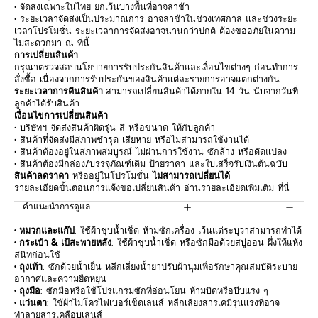
• จัดส่งเฉพาะในไทย ยกเว้นบางพื้นที่อาจล่าช้า
• ระยะเวลาจัดส่งเป็นประมาณการ อาจล่าช้าในช่วงเทศกาล และช่วงระยะ
เวลาโปรโมชั่น ระยะเวลาการจัดส่งอาจนานกว่าปกติ ต้องขออภัยในความ
ไม่สะดวกมา ณ ที่นี้
การเปลี่ยนสินค้า
กรุณาตรวจสอบนโยบายการรับประกันสินค้าและเงื่อนไขต่างๆ ก่อนทำการ
สั่งซื้อ เนื่องจากการรับประกันของสินค้าแต่ละรายการอาจแตกต่างกัน
ระยะเวลาการคืนสินค้า
สามารถเปลี่ยนสินค้าได้ภายใน 14 วัน นับจากวันที่
ลูกค้าได้รับสินค้า
เงื่อนไขการเปลี่ยนสินค้า
• บริษัทฯ จัดส่งสินค้าผิดรุ่น สี หรือขนาด ให้กับลูกค้า
• สินค้าที่จัดส่งมีสภาพชำรุด เสียหาย หรือไม่สามารถใช้งานได้
• สินค้าต้องอยู่ในสภาพสมบูรณ์ ไม่ผ่านการใช้งาน ซักล้าง หรือดัดแปลง
• สินค้าต้องมีกล่อง/บรรจุภัณฑ์เดิม ป้ายราคา และใบเสร็จรับเงินต้นฉบับ
สินค้าลดราคา
หรืออยู่ในโปรโมชั่น
ไม่สามารถเปลี่ยนได้
รายละเอียดขั้นตอนการแจ้งขอเปลี่ยนสินค้า อ่านรายละเอียดเพิ่มเติม
ที่นี่
คำแนะนำการดูแล
• หมวกและแก๊ป
: ใช้ผ้าชุบน้ำเช็ด ห้ามซักเครื่อง เว้นแต่ระบุว่าสามารถทำได้
• กระเป๋า & เป้สะพายหลัง
: ใช้ผ้าชุบน้ำเช็ด หรือซักมือด้วยสบู่อ่อน ผึ่งให้แห้ง
สนิทก่อนใช้
• ถุงเท้า
: ซักด้วยน้ำเย็น หลีกเลี่ยงน้ำยาปรับผ้านุ่มเพื่อรักษาคุณสมบัติระบาย
อากาศและความยืดหยุ่น
• ถุงมือ
: ซักมือหรือใช้โปรแกรมซักที่อ่อนโยน ห้ามบิดหรือบีบแรง ๆ
• แว่นตา
: ใช้ผ้าไมโครไฟเบอร์เช็ดเลนส์ หลีกเลี่ยงสารเคมีรุนแรงที่อาจ
ทำลายสารเคลือบเลนส์