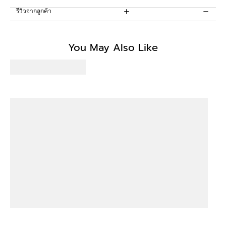
รีวิวจากลูกค้า
Be the first to write a review
You May Also Like
Write a review
No items found