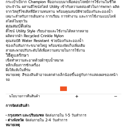
กระเป๋าเป้จาก Champion ที่ออกแบบมาเพื่อตอบโจทย์การใช้งานในชีวิต
ประจำวัน ผสานดีไซน์สไตล์ Utility เข้ากับความคล่องตัวในการพกพา ผลิต
จากวัสดุรีไซเคิลที่มีความทนทาน พร้อมคุณสมบัติช่วยป้องกันละอองน้ำ
เหมาะสำหรับการเดินทาง การเรียน การทำงาน และการใช้งานแบบไลฟ์
สไตล์ในทุกวัน
คุณสมบัติเด่น
ดีไซน์ Utility Style เรียบง่ายและใช้งานได้หลากหลาย
ผลิตจากผ้า Recycled Crinkle Nylon
คุณสมบัติ Water Resistant ช่วยป้องกันละอองน้ำ
ช่องเก็บสัมภาระขนาดใหญ่ พร้อมช่องจัดเก็บเพิ่มเติม
สายสะพายปรับระดับได้เพื่อความสบายในการใช้งาน
วิธีดูแลรักษา
เช็ดทำความสะอาดด้วยผ้าชุบน้ำหมาด
หลีกเลี่ยงการซักเครื่อง
ผึ่งให้แห้งในที่ร่ม
หมายเหตุ: สีของสินค้าอาจแตกต่างเล็กน้อยขึ้นอยู่กับการแสดงผลของหน้า
จอ
นโยบายการคืนสินค้า
การจัดส่งสินค้า
• กรุงเทพฯ และปริมณฑล
จัดส่งภายใน 1-5 วันทำการ
• ต่างจังหวัด
จัดส่งภายใน 2-4 วันทำการ
หมายเหตุ