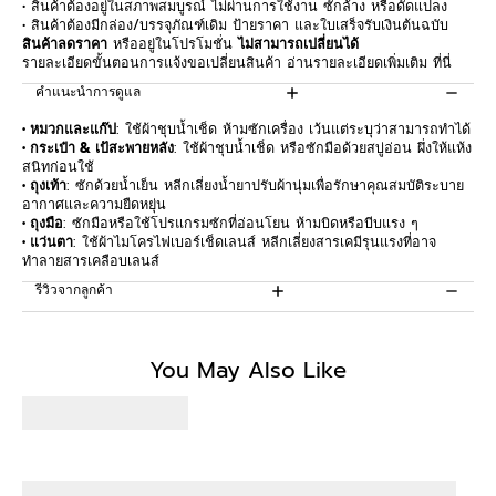
• สินค้าต้องอยู่ในสภาพสมบูรณ์ ไม่ผ่านการใช้งาน ซักล้าง หรือดัดแปลง
• สินค้าต้องมีกล่อง/บรรจุภัณฑ์เดิม ป้ายราคา และใบเสร็จรับเงินต้นฉบับ
สินค้าลดราคา
หรืออยู่ในโปรโมชั่น
ไม่สามารถเปลี่ยนได้
รายละเอียดขั้นตอนการแจ้งขอเปลี่ยนสินค้า อ่านรายละเอียดเพิ่มเติม
ที่นี่
คำแนะนำการดูแล
• หมวกและแก๊ป
: ใช้ผ้าชุบน้ำเช็ด ห้ามซักเครื่อง เว้นแต่ระบุว่าสามารถทำได้
• กระเป๋า & เป้สะพายหลัง
: ใช้ผ้าชุบน้ำเช็ด หรือซักมือด้วยสบู่อ่อน ผึ่งให้แห้ง
สนิทก่อนใช้
• ถุงเท้า
: ซักด้วยน้ำเย็น หลีกเลี่ยงน้ำยาปรับผ้านุ่มเพื่อรักษาคุณสมบัติระบาย
อากาศและความยืดหยุ่น
• ถุงมือ
: ซักมือหรือใช้โปรแกรมซักที่อ่อนโยน ห้ามบิดหรือบีบแรง ๆ
• แว่นตา
: ใช้ผ้าไมโครไฟเบอร์เช็ดเลนส์ หลีกเลี่ยงสารเคมีรุนแรงที่อาจ
ทำลายสารเคลือบเลนส์
รีวิวจากลูกค้า
Be the first to write a review
You May Also Like
Write a review
No items found