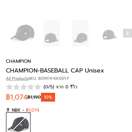
CHAMPION
CHAMPION-BASEBALL CAP Unisex
All Products
SKU: 805974-KK001-F
(0/5) จาก 0 รีวิว
฿1,074
฿1,190
10%
สี:
NBK
-
฿1,074