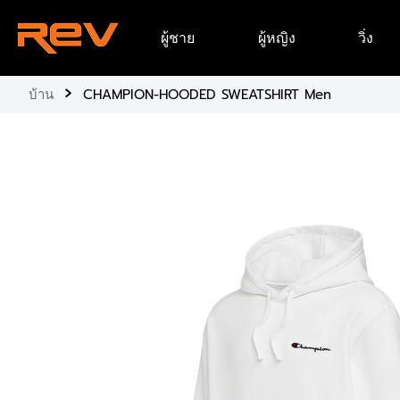
ข้าม
ผู้ชาย
ผู้หญิง
วิ่ง
ไป
ยัง
เนื้อหา
›
บ้าน
CHAMPION-HOODED SWEATSHIRT Men
ข้าม
ไป
ยัง
ข้อมูล
ผลิตภัณฑ์