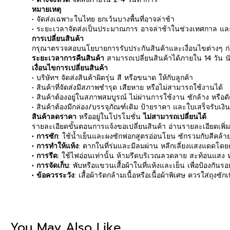
หมายเหตุ
• จัดส่งเฉพาะในไทย ยกเว้นบางพื้นที่อาจล่าช้า
• ระยะเวลาจัดส่งเป็นประมาณการ อาจล่าช้าในช่วงเทศกาล และ
การเปลี่ยนสินค้า
กรุณาตรวจสอบนโยบายการรับประกันสินค้าและเงื่อนไขต่างๆ ก่อ
ระยะเวลาการคืนสินค้า
สามารถเปลี่ยนสินค้าได้ภายใน 14 วัน นับ
เงื่อนไขการเปลี่ยนสินค้า
• บริษัทฯ จัดส่งสินค้าผิดรุ่น สี หรือขนาด ให้กับลูกค้า
• สินค้าที่จัดส่งมีสภาพชำรุด เสียหาย หรือไม่สามารถใช้งานได้
• สินค้าต้องอยู่ในสภาพสมบูรณ์ ไม่ผ่านการใช้งาน ซักล้าง หรือ
• สินค้าต้องมีกล่อง/บรรจุภัณฑ์เดิม ป้ายราคา และใบเสร็จรับเงิ
สินค้าลดราคา
หรืออยู่ในโปรโมชั่น
ไม่สามารถเปลี่ยนได้
รายละเอียดขั้นตอนการแจ้งขอเปลี่ยนสินค้า อ่านรายละเอียดเพิ่
• การซัก
: ใช้น้ำเย็นและผงซักฟอกสูตรอ่อนโยน ซักรวมกับสีคล้ายก
• การทำให้แห้ง
: ตากในที่ร่มและมีลมผ่าน หลีกเลี่ยงแสงแดดโดยตร
• การรีด
: ใช้ไฟอ่อนเท่านั้น ห้ามรีดบริเวณลวดลาย สะท้อนแสง หร
• การจัดเก็บ
: พับหรือแขวนเสื้อผ้าในที่แห้งและเย็น เพื่อป้องกัน
• ข้อควรระวัง
: เสื้อผ้ารัดกล้ามเนื้อหรือเนื้อผ้าพิเศษ ควรใส่ถุงซ
Be the first to write
You May Also Like