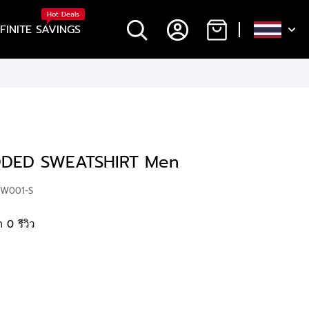
Hot Deals
NFINITE SAVINGS
DED SWEATSHIRT Men
WW001-S
 0 รีวิว