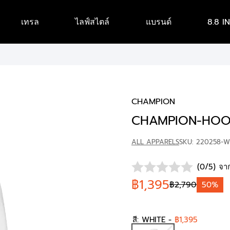
เทรล
ไลฟ์สไตล์
แบรนด์
8.8 I
CHAMPION
CHAMPION-HOO
ALL APPARELS
SKU: 220258-
(0/5) จาก
฿1,395
฿2,790
50%
สี:
WHITE
-
฿1,395