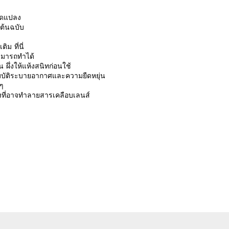
ดัดแปลง
นต้นฉบับ
มเติม
ที่นี่
าสามารถทำได้
อน ผึ่งให้แห้งสนิทก่อนใช้
ุณสมบัติระบายอากาศและความยืดหยุ่น
 ๆ
รงที่อาจทำลายสารเคลือบเลนส์
รีวิวจากลูกค้า
 a review
ew
nd