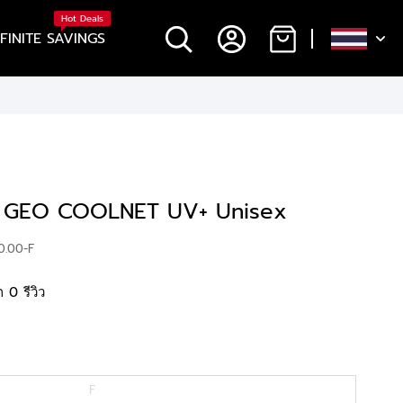
Hot Deals
NFINITE SAVINGS
 GEO COOLNET UV+ Unisex
0.00-F
 0 รีวิว
F