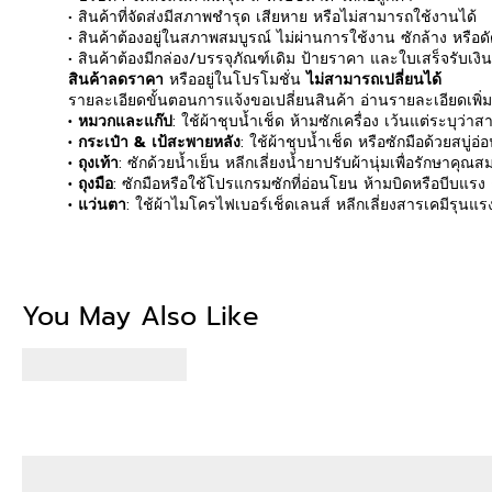
• สินค้าที่จัดส่งมีสภาพชำรุด เสียหาย หรือไม่สามารถใช้งานได้
• สินค้าต้องอยู่ในสภาพสมบูรณ์ ไม่ผ่านการใช้งาน ซักล้าง หรือ
• สินค้าต้องมีกล่อง/บรรจุภัณฑ์เดิม ป้ายราคา และใบเสร็จรับเงิ
สินค้าลดราคา
หรืออยู่ในโปรโมชั่น
ไม่สามารถเปลี่ยนได้
รายละเอียดขั้นตอนการแจ้งขอเปลี่ยนสินค้า อ่านรายละเอียดเพิ่
• หมวกและแก๊ป
: ใช้ผ้าชุบน้ำเช็ด ห้ามซักเครื่อง เว้นแต่ระบุว่
• กระเป๋า & เป้สะพายหลัง
: ใช้ผ้าชุบน้ำเช็ด หรือซักมือด้วยสบู่อ่
• ถุงเท้า
: ซักด้วยน้ำเย็น หลีกเลี่ยงน้ำยาปรับผ้านุ่มเพื่อรักษาค
• ถุงมือ
: ซักมือหรือใช้โปรแกรมซักที่อ่อนโยน ห้ามบิดหรือบีบแรง
• แว่นตา
: ใช้ผ้าไมโครไฟเบอร์เช็ดเลนส์ หลีกเลี่ยงสารเคมีรุนแ
Be the first to write
You May Also Like
Write a revi
No items fou