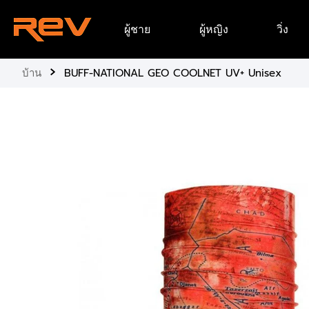
ข้าม
ผู้ชาย
ผู้หญิง
วิ่ง
ไป
ยัง
เนื้อหา
›
บ้าน
BUFF-NATIONAL GEO COOLNET UV+ Unisex
ข้าม
ไป
ยัง
ข้อมูล
ผลิตภัณฑ์